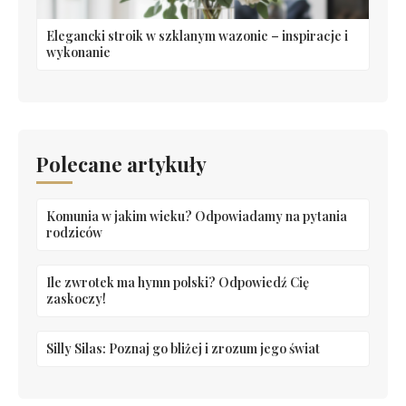
Elegancki stroik w szklanym wazonie – inspiracje i
wykonanie
Polecane artykuły
Komunia w jakim wieku? Odpowiadamy na pytania
rodziców
Ile zwrotek ma hymn polski? Odpowiedź Cię
zaskoczy!
Silly Silas: Poznaj go bliżej i zrozum jego świat