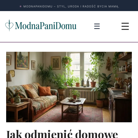
★
MODNAPANIDOMU – STYL, URODA I RADOŚĆ BYCIA MAMĄ.
☰
☰
Jak odmienić domowe