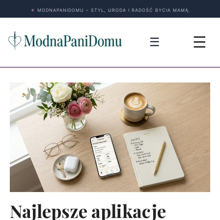
★
MODNAPANIDOMU – STYL, URODA I RADOŚĆ BYCIA MAMĄ.
☰
☰
Najlepsze aplikacje