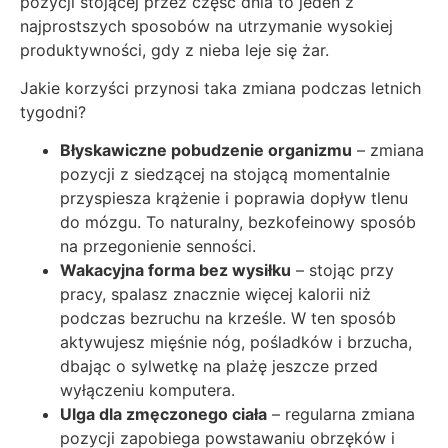
pozycji stojącej przez część dnia to jeden z
najprostszych sposobów na utrzymanie wysokiej
produktywności, gdy z nieba leje się żar.
Jakie korzyści przynosi taka zmiana podczas letnich
tygodni?
Błyskawiczne pobudzenie organizmu
– zmiana
pozycji z siedzącej na stojącą momentalnie
przyspiesza krążenie i poprawia dopływ tlenu
do mózgu. To naturalny, bezkofeinowy sposób
na przegonienie senności.
Wakacyjna forma bez wysiłku
– stojąc przy
pracy, spalasz znacznie więcej kalorii niż
podczas bezruchu na krześle. W ten sposób
aktywujesz mięśnie nóg, pośladków i brzucha,
dbając o sylwetkę na plażę jeszcze przed
wyłączeniu komputera.
Ulga dla zmęczonego ciała
– regularna zmiana
pozycji zapobiega powstawaniu obrzęków i