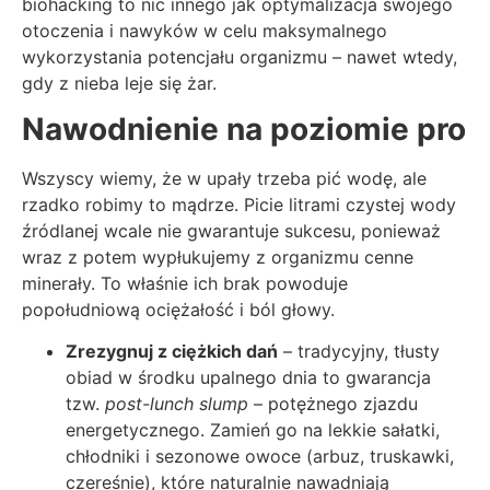
biohacking to nic innego jak optymalizacja swojego
otoczenia i nawyków w celu maksymalnego
wykorzystania potencjału organizmu – nawet wtedy,
gdy z nieba leje się żar.
Nawodnienie na poziomie pro
Wszyscy wiemy, że w upały trzeba pić wodę, ale
rzadko robimy to mądrze. Picie litrami czystej wody
źródlanej wcale nie gwarantuje sukcesu, ponieważ
wraz z potem wypłukujemy z organizmu cenne
minerały. To właśnie ich brak powoduje
popołudniową ociężałość i ból głowy.
Zrezygnuj z ciężkich dań
– tradycyjny, tłusty
obiad w środku upalnego dnia to gwarancja
tzw.
post-lunch slump
– potężnego zjazdu
energetycznego. Zamień go na lekkie sałatki,
chłodniki i sezonowe owoce (arbuz, truskawki,
czereśnie), które naturalnie nawadniają