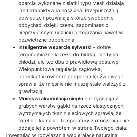
oparcia wykonane z siatki typu Mesh działają
jak termoaktywna koszulka. Przepuszczają
powietrze i pozwalają skórze swobodnie
oddychać, dzięki czemu zapominasz o
nieprzyjemnym uczuciu przegrzania nawet w
bezwietrzne popołudnia.
Inteligentne wsparcie sylwetki
– dobre
[ergonomiczne krzesło do biurka] nie tylko
chłodzi, ale też dba o prawidłową postawę.
Wielopunktowa regulacja zagłówka,
podłokietników oraz podparcia lędźwiowego
sprawia, że mięśnie nie muszą stale walczyć z
grawitacją.
Mniejsza akumulacja ciepła
– rezygnacja z
grubych warstw gąbki na rzecz elastycznych,
wytrzymałych tkanin sieciowych sprawia, że
fotel nie kumuluje temperatury z otoczenia i nie
oddaje jej z powrotem w stronę Twojego ciała.
Inwestując w rozwiązania wspierające naturalną