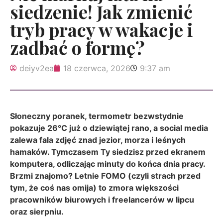
siedzenie! Jak zmienić
tryb pracy w wakacje i
zadbać o formę?
deiyv2ea
18 czerwca, 2026
9:37 am
Słoneczny poranek, termometr bezwstydnie
pokazuje 26°C już o dziewiątej rano, a social media
zalewa fala zdjęć znad jezior, morza i leśnych
hamaków. Tymczasem Ty siedzisz przed ekranem
komputera, odliczając minuty do końca dnia pracy.
Brzmi znajomo? Letnie FOMO (czyli strach przed
tym, że coś nas omija) to zmora większości
pracowników biurowych i freelancerów w lipcu
oraz sierpniu.