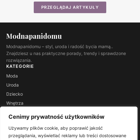
PRZEGLĄDAJ ARTYKUŁY
Modnapanidomu
Modnapanidomu – styl, uroda i radość bycia mamą..
Znajdziesz u nas praktyczne porady, trendy i sprawdzone
rozwiązania.
KATEGORIE
Moda
Uroda
Dziecko
Wnętrza
Rodzicielstwo
Cenimy prywatność użytkowników
Inspiracje
Używamy plików cookie, aby poprawić jakość
INFORMACJE
przeglądania, wyświetlać reklamy lub treści dostosowane
Kontakt