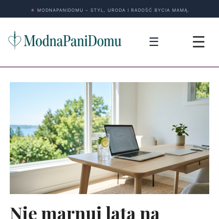
★
MODNAPANIDOMU – STYL, URODA I RADOŚĆ BYCIA MAMĄ.
☰
☰
Nie marnuj lata na