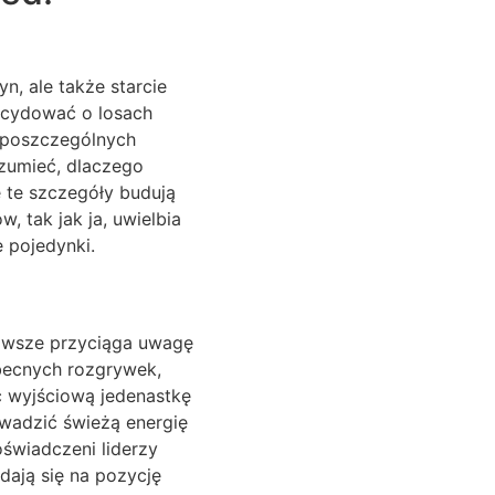
n, ale także starcie
decydować o losach
w poszczególnych
ozumieć, dlaczego
 te szczegóły budują
, tak jak ja, uwielbia
e pojedynki.
 zawsze przyciąga uwagę
becnych rozgrywek,
c wyjściową jedenastkę
wadzić świeżą energię
doświadczeni liderzy
dają się na pozycję