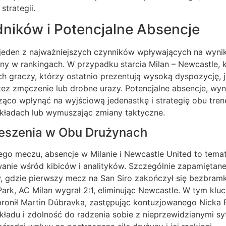
strategii.
ików i Potencjalne Absencje
eden z najważniejszych czynników wpływających na wynik
yny w rankingach. W przypadku starcia Milan – Newcastle, 
h graczy, którzy ostatnio prezentują wysoką dyspozycję, ja
ez zmęczenie lub drobne urazy. Potencjalne absencje, wyni
ąco wpłynąć na wyjściową jedenastkę i strategię obu tren
kładach lub wymuszając zmiany taktyczne.
ieszenia w Obu Drużynach
ego meczu, absencje w Milanie i Newcastle United to temat
anie wśród kibiców i analityków. Szczególnie zapamiętane 
w, gdzie pierwszy mecz na San Siro zakończył się bezbra
ark, AC Milan wygrał 2:1, eliminując Newcastle. W tym kl
ronił Martin Dúbravka, zastępując kontuzjowanego Nicka P
 składu i zdolność do radzenia sobie z nieprzewidzianymi sy