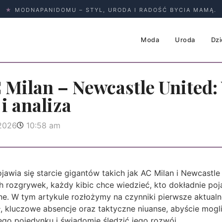
★
MODNAPANIDOMU – STYL, URODA I RADOŚĆ BYCIA MAMĄ.
Moda
Uroda
Dzi
 Milan – Newcastle United
i analiza
 2026
10:58 am
jawia się starcie gigantów takich jak AC Milan i Newcastl
h rozgrywek, każdy kibic chce wiedzieć, kto dokładnie poj
ne. W tym artykule rozłożymy na czynniki pierwsze aktualn
ał, kluczowe absencje oraz taktyczne niuanse, abyście mogl
o pojedynku i świadomie śledzić jego rozwój.