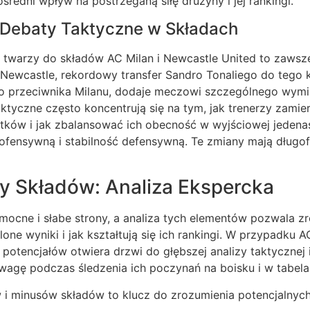
redni wpływ na postrzeganą siłę drużyny i jej rankingi.
 Debaty Taktyczne w Składach
warzy do składów AC Milan i Newcastle United to zawsz
Newcastle, rekordowy transfer Sandro Tonaliego do tego k
ko przeciwnika Milanu, dodaje meczowi szczególnego wymi
tyczne często koncentrują się na tym, jak trenerzy zamie
tków i jak zbalansować ich obecność w wyjściowej jedena
ofensywną i stabilność defensywną. Te zmiany mają długo
sy Składów: Analiza Ekspercka
mocne i słabe strony, a analiza tych elementów pozwala z
one wyniki i jak kształtują się ich rankingi. W przypadku A
h potencjałów otwiera drzwi do głębszej analizy taktycznej 
agę podczas śledzenia ich poczynań na boisku i w tabela
 i minusów składów to klucz do zrozumienia potencjalnyc