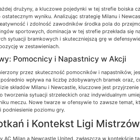
ażdej drużyny, a kluczowe pojedynki w tej strefie boiska c
 ostatecznym wyniku. Analizując strategię Milanu i Newcas
eatywność i zdolność zawodników środka pola do przejmo
ingów sportowych, dominacja w tej strefie przekłada się n
ych sytuacji bramkowych i skuteczniejszą grę w defensywie
pozycję w zestawieniach.
wy: Pomocnicy i Napastnicy w Akcji
ierzony przez skuteczność pomocników i napastników, jest
ezpośrednio wpływa na liczbę zdobywanych bramek oraz, co
izie składów Milanu i Newcastle, kluczowe jest przyjrzenie 
do tworzenia sytuacji strzeleckich oraz indywidualnym umie
iku meczu. Nowe twarze w ofensywie to zawsze temat, któ
 podniesienie poziomu gry.
otkań i Kontekst Ligi Mistrzów
zy AC Milan a Newcastle United, zwłaszcza w kontekście t