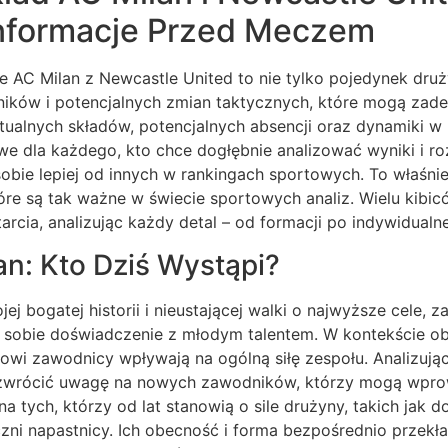
nformacje Przed Meczem
AC Milan z Newcastle United to nie tylko pojedynek druży
dników i potencjalnych zmian taktycznych, które mogą za
tualnych składów, potencjalnych absencji oraz dynamiki 
we dla każdego, kto chce dogłębnie analizować wyniki i r
bie lepiej od innych w rankingach sportowych. To właśnie
tóre są tak ważne w świecie sportowych analiz. Wielu kibiców
arcia, analizując każdy detal – od formacji po indywidualn
an: Kto Dziś Wystąpi?
jej bogatej historii i nieustającej walki o najwyższe cele,
w sobie doświadczenie z młodym talentem. W kontekście o
owi zawodnicy wpływają na ogólną siłę zespołu. Analizują
 zwrócić uwagę na nowych zawodników, którzy mogą wpro
 na tych, którzy od lat stanowią o sile drużyny, takich jak 
zni napastnicy. Ich obecność i forma bezpośrednio przekła