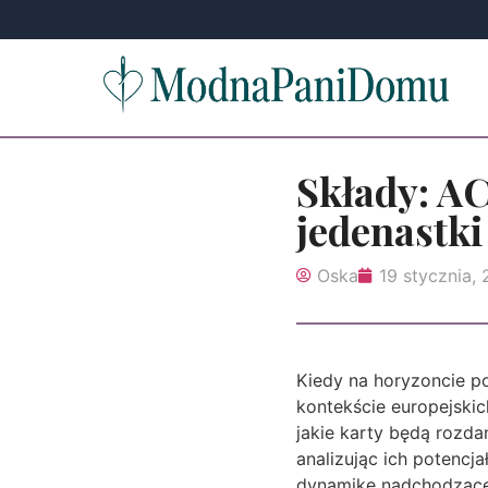
Składy: AC
jedenastki 
Oska
19 stycznia,
Kiedy na horyzoncie po
kontekście europejskic
jakie karty będą rozda
analizując ich potencj
dynamikę nadchodząceg