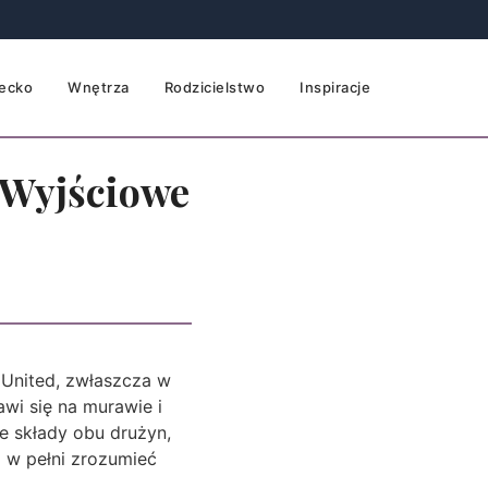
ecko
Wnętrza
Rodzicielstwo
Inspiracje
: Wyjściowe
e United, zwłaszcza w
awi się na murawie i
e składy obu drużyn,
i w pełni zrozumieć