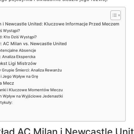
n i Newcastle United: Kluczowe Informacje Przed Meczem
iś Wystąpi?
: Kto Dziś Wystąpi?
ł: AC Milan vs. Newcastle United
tencjalne Absencje
: Analiza Ekspercka
ekst Ligi Mistrzów
 Grupie Śmierci: Analiza Rewanżu
i Jego Wpływ na Grę
na Mecz
ianki i Kluczowe Momentów Meczu
Ich Wpływ na Wyjściowe Jedenastki
tykuły:
ład AC Milan i Newcastle Uni