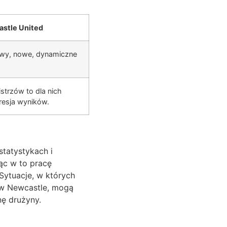
stle United
owy, nowe, dynamiczne
strzów to dla nich
resja wyników.
statystykach i
ąc w to pracę
Sytuacje, w których
 w Newcastle, mogą
ę drużyny.