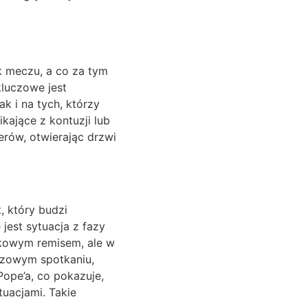
 meczu, a co za tym
kluczowe jest
k i na tych, którzy
kające z kontuzji lub
erów, otwierając drzwi
, który budzi
jest sytuacja z fazy
mkowym remisem, ale w
uczowym spotkaniu,
ope’a, co pokazuje,
tuacjami. Takie