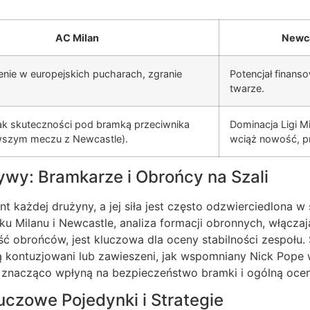
AC Milan
Newca
nie w europejskich pucharach, zgranie
Potencjał finans
twarze.
k skuteczności pod bramką przeciwnika
Dominacja Ligi Mi
rwszym meczu z Newcastle).
wciąż nowość, p
ywy: Bramkarze i Obrońcy na Szali
 każdej drużyny, a jej siła jest często odzwierciedlona w 
u Milanu i Newcastle, analiza formacji obronnych, włączaj
ć obrońców, jest kluczowa dla oceny stabilności zespołu. 
ą kontuzjowani lub zawieszeni, jak wspomniany Nick Pope
 znacząco wpłyną na bezpieczeństwo bramki i ogólną ocen
uczowe Pojedynki i Strategie