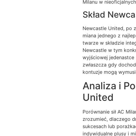
Milanu w nieoficjalnyc
Skład Newcas
Newcastle United, po z
miana jednego z najlep
twarze w składzie integ
Newcastle w tym konkr
wyjściowej jedenastce
zwłaszcza gdy dochodz
kontuzje mogą wymusi
Analiza i P
United
Porównanie sił AC Mila
zrozumieć, dlaczego dr
sukcesach lub porażkac
indywidualne plusy i m