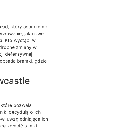
ład, który aspiruje do
serwowanie, jak nowe
ra. Kto wystąpi w
 drobne zmiany w
ji defensywnej,
 obsada bramki, gdzie
wcastle
, które pozwala
niki decydują o ich
w, uwzględniająca ich
e zgłębić tajniki