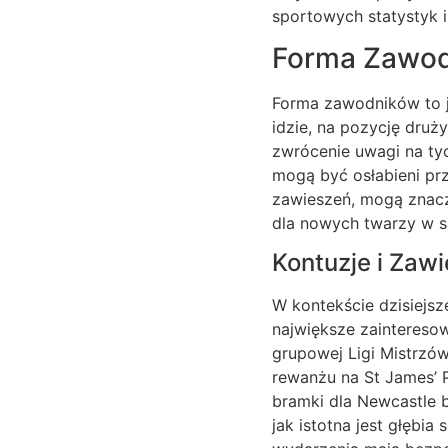
sportowych statystyk i 
Forma Zawodn
Forma zawodników to j
idzie, na pozycję druż
zwrócenie uwagi na tyc
mogą być osłabieni prz
zawieszeń, mogą znacz
dla nowych twarzy w s
Kontuzje i Zaw
W kontekście dzisiejsz
największe zainteresow
grupowej Ligi Mistrzó
rewanżu na St James’ P
bramki dla Newcastle b
jak istotna jest głębia