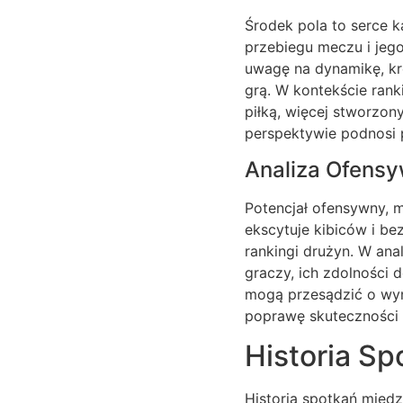
Środek pola to serce k
przebiegu meczu i jego
uwagę na dynamikę, kr
grą. W kontekście rank
piłką, więcej stworzon
perspektywie podnosi 
Analiza Ofensy
Potencjał ofensywny, m
ekscytuje kibiców i b
rankingi drużyn. W anal
graczy, ich zdolności 
mogą przesądzić o wyn
poprawę skuteczności i
Historia Sp
Historia spotkań międ