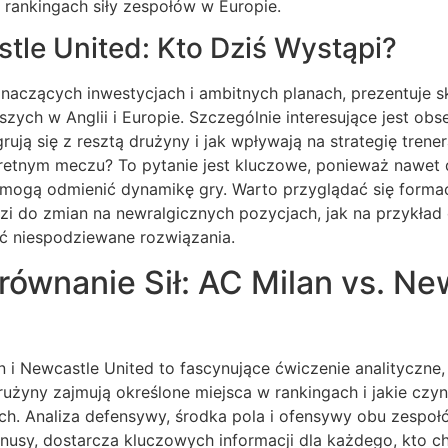
h rankingach siły zespołów w Europie.
tle United: Kto Dziś Wystąpi?
naczących inwestycjach i ambitnych planach, prezentuje sk
szych w Anglii i Europie. Szczególnie interesujące jest ob
rują się z resztą drużyny i jak wpływają na strategię trene
etnym meczu? To pytanie jest kluczowe, ponieważ nawet
 mogą odmienić dynamikę gry. Warto przyglądać się formac
i do zmian na newralgicznych pozycjach, jak na przykład
ć niespodziewane rozwiązania.
orównanie Sił: AC Milan vs. Ne
n i Newcastle United to fascynujące ćwiczenie analityczne
użyny zajmują określone miejsca w rankingach i jakie czyn
h. Analiza defensywy, środka pola i ofensywy obu zespołó
inusy, dostarcza kluczowych informacji dla każdego, kto chc