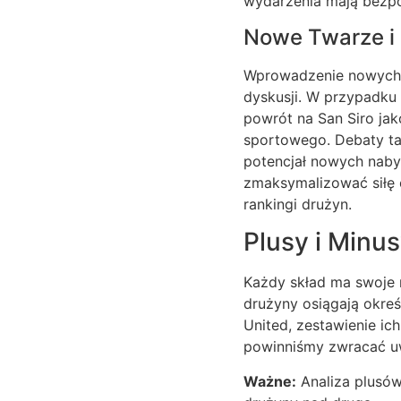
wydarzenia mają bezpoś
Nowe Twarze i
Wprowadzenie nowych t
dyskusji. W przypadku 
powrót na San Siro ja
sportowego. Debaty tak
potencjał nowych naby
zmaksymalizować siłę 
rankingi drużyn.
Plusy i Minu
Każdy skład ma swoje 
drużyny osiągają określ
United, zestawienie ic
powinniśmy zwracać uw
Ważne:
Analiza plusów