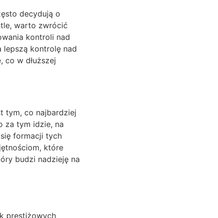
zęsto decydują o
tle, warto zwrócić
wania kontroli nad
a lepszą kontrolę nad
, co w dłuższej
 tym, co najbardziej
 za tym idzie, na
się formacji tych
jętnościom, które
ry budzi nadzieję na
ak prestiżowych