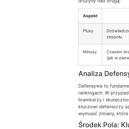
drużyny nad drugą.
Aspekt
Plusy
Doświadcze
zespołu.
Minusy
Czasem bra
(jak w pie
Analiza Defens
Defensywa to fundament
rankingach. W przypadk
bramkarzy i skutecznoś
kluczowi defensorzy s
wymusić zmiany, które
Środek Pola: Kl