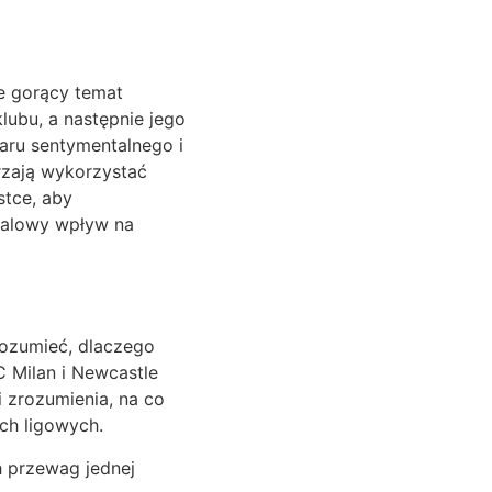
e gorący temat
lubu, a następnie jego
aru sentymentalnego i
rzają wykorzystać
stce, aby
falowy wpływ na
rozumieć, dlaczego
C Milan i Newcastle
i zrozumienia, na co
ch ligowych.
h przewag jednej