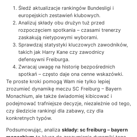
Śledź aktualizacje rankingów Bundesligi i
europejskich zestawień klubowych.
Analizuj składy obu drużyn tuż przed
rozpoczęciem spotkania – czasami trenerzy
zaskakują nietypowymi wyborami.
Sprawdzaj statystyki kluczowych zawodników,
takich jak Harry Kane czy zawodnicy
defensywni Freiburga.
Zwracaj uwagę na historię bezpośrednich
spotkań – często daje ona cenne wskazówki.
Te proste kroki pomogą Wam nie tylko lepiej
zrozumieć dynamikę meczu SC Freiburg – Bayern
Monachium, ale także świadomiej kibicować i
podejmować trafniejsze decyzje, niezależnie od tego,
czy śledzicie rankingi dla zabawy, czy dla
konkretnych typów.
Podsumowując, analiza
składy: sc freiburg – bayern
monachium
to klucz do zrozumienia dynamiki tego