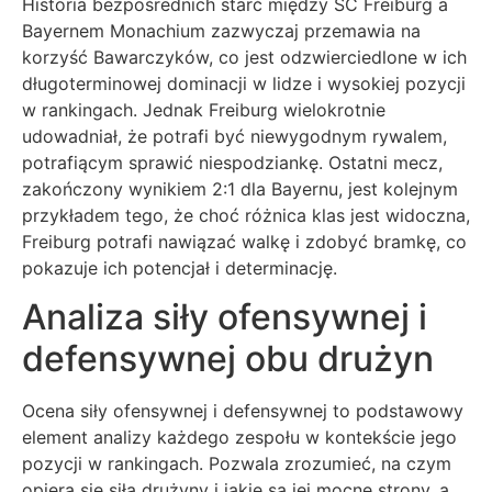
Historia bezpośrednich starć między SC Freiburg a
Bayernem Monachium zazwyczaj przemawia na
korzyść Bawarczyków, co jest odzwierciedlone w ich
długoterminowej dominacji w lidze i wysokiej pozycji
w rankingach. Jednak Freiburg wielokrotnie
udowadniał, że potrafi być niewygodnym rywalem,
potrafiącym sprawić niespodziankę. Ostatni mecz,
zakończony wynikiem 2:1 dla Bayernu, jest kolejnym
przykładem tego, że choć różnica klas jest widoczna,
Freiburg potrafi nawiązać walkę i zdobyć bramkę, co
pokazuje ich potencjał i determinację.
Analiza siły ofensywnej i
defensywnej obu drużyn
Ocena siły ofensywnej i defensywnej to podstawowy
element analizy każdego zespołu w kontekście jego
pozycji w rankingach. Pozwala zrozumieć, na czym
opiera się siła drużyny i jakie są jej mocne strony, a