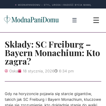
★
MODNAPANIDOMU – STYL, URODA I RADOŚĆ BYCIA MAMĄ.
☰
☰
Składy: SC Freiburg –
Bayern Monachium: Kto
zagra?
Oska
18 stycznia, 2026
6:34 pm
Gdy na horyzoncie pojawia się starcie gigantów,
takich jak SC Freiburg i Bayern Monachium, kluczowe
staje się zrozumienie, kto dokładnie stanie do walki