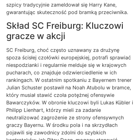
szpicy tradycyjnie zameldował się Harry Kane,
gwarantując skuteczność pod bramką przeciwnika.
Skład SC Freiburg: Kluczowi
gracze w akcji
SC Freiburg, choć często uznawany za drużynę
spoza ścisłej czołówki europejskiej, potrafi sprawiać
niespodzianki i regularnie melduje się w krajowych
pucharach, co znajduje odzwierciedlenie w ich
rankingach. W ostatnim spotkaniu z Bayernem trener
Julian Schuster postawił na Noah Atubolu w bramce,
który musiał stawić czoła potężnej ofensywie
Bawarczyków. W obronie kluczowi byli Lukas Kübler i
Philipp Lienhart, którzy mieli za zadanie
neutralizować zagrożenie ze strony ofensywnych
graczy Bayernu. W środku pola i na skrzydłach
pojawili się zawodnicy zdolni do szybkich
kontrataków, jak Ritsu Doan, mogący stanowić