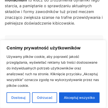
starcia, a pamiętanie o sprawdzaniu aktualnych
składów i formy zawodników tuż przed meczem
znacząco zwiększa szanse na trafne przewidywania i
pełniejsze doświadczenie kibicowskie.
Polecamy również te artykuły:
Cenimy prywatność użytkowników
Składy: Brentford – Chelsea: Kto zagra dziś?
Używamy plików cookie, aby poprawić jakość
Składy: Łotwa vs Chorwacja – Mecz Piłki
przeglądania, wyświetlać reklamy lub treści dostosowane
Nożnej Mężczyzn
do indywidualnych potrzeb użytkowników oraz
analizować ruch na stronie. Kliknięcie przycisku „Akceptuj
Składy VfL Wolfsburg – Bayer Leverkusen:
wszystkie” oznacza zgodę na wykorzystywanie przez nas
Kto zagra?
plików cookie.
Składy: Lech Poznań – Górnik Zabrze: kto
zagra?
Dostosuj
Odrzucać
Akceptuj wszystko
Składy Anglia U21 – Hiszpania U21: Kto