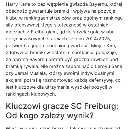
Harry Kane to bez wątpienia gwiazda Bayernu, której
obecność gwarantuje bramki i wpływa na pozycję
klubu w rankingach strzelców oraz ogólnym rankingu
siły ofensywnej. Jego skuteczność w ostatnich
meczach z Freiburgiem, gdzie strzelał gole w obu
dotychczasowych starciach sezonu 2024/2025,
potwierdza jego nieocenioną wartość. Minjae Kim,
zdobywca bramki w ostatnim spotkaniu, pokazuje,
że obrona Bayernu potrafi być groźna również pod
bramką rywala. Nie można zapominać o Leroyu Sané
czy Jamal Musiala, którzy swoimi indywidualnymi
akcjami potrafią rozmontować każdą defensywę, co
jest kluczowe dla utrzymania wysokiej pozycji w
rankingach klubowych.
Kluczowi gracze SC Freiburg:
Od kogo zależy wynik?
W SC Freiburg, choć brakuje tak medialnych gwiazd