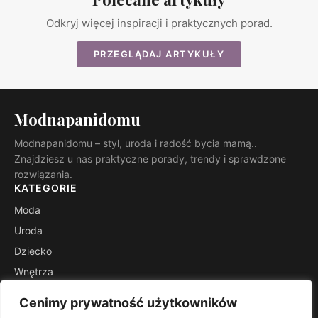
Odkryj więcej inspiracji i praktycznych porad.
PRZEGLĄDAJ ARTYKUŁY
Modnapanidomu
Modnapanidomu – styl, uroda i radość bycia mamą..
Znajdziesz u nas praktyczne porady, trendy i sprawdzone
rozwiązania.
KATEGORIE
Moda
Uroda
Dziecko
Wnętrza
Rodzicielstwo
Cenimy prywatność użytkowników
Inspiracje