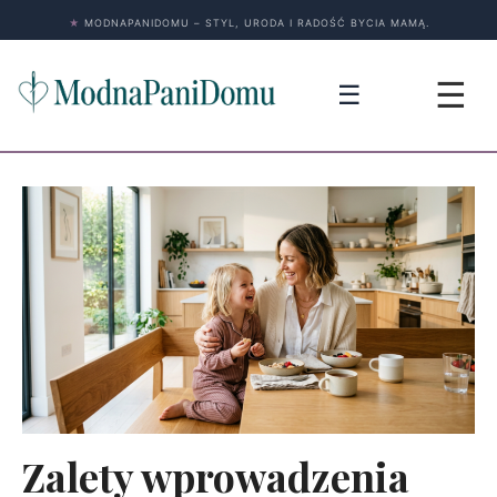
★
MODNAPANIDOMU – STYL, URODA I RADOŚĆ BYCIA MAMĄ.
☰
☰
Zalety wprowadzenia