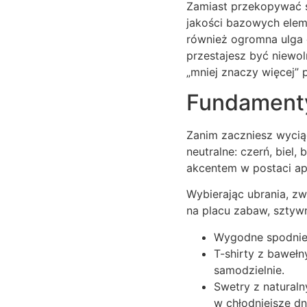
Zamiast przekopywać si
jakości bazowych elem
również ogromna ulga d
przestajesz być niewol
„mniej znaczy więcej” 
Fundamenty 
Zanim zaczniesz wyciąg
neutralne: czerń, biel
akcentem w postaci apa
Wybierając ubrania, zw
na placu zabaw, szty
Wygodne spodnie t
T-shirty z bawełn
samodzielnie.
Swetry z natural
w chłodniejsze dn