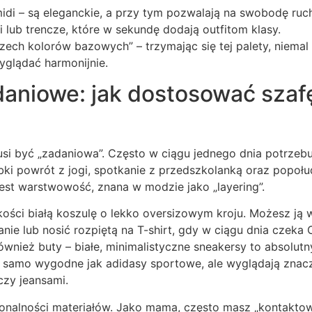
midi – są eleganckie, a przy tym pozwalają na swobodę ruc
 lub trencze, które w sekundę dodają outfitom klasy.
rzech kolorów bazowych” – trzymając się tej palety, niemal
yglądać harmonijnie.
aniowe: jak dostosować szafę
usi być „zadaniowa”. Często w ciągu jednego dnia potrzeb
ki powrót z jogi, spotkanie z przedszkolanką oraz popoł
jest warstwowość, znana w modzie jako „layering”.
kości białą koszulę o lekko oversizowym kroju. Możesz ją
anie lub nosić rozpiętą na T-shirt, gdy w ciągu dnia czeka 
ównież buty – białe, minimalistyczne sneakersy to absolutn
 samo wygodne jak adidasy sportowe, ale wyglądają znacz
czy jeansami.
jonalności materiałów. Jako mama, często masz „kontaktow