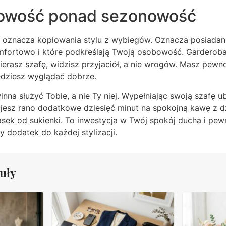
owość ponad sezonowość
oznacza kopiowania stylu z wybiegów. Oznacza posiadani
omfortowo i które podkreślają Twoją osobowość. Garderob
erasz szafę, widzisz przyjaciół, a nie wrogów. Masz pewn
ędziesz wyglądać dobrze.
nna służyć Tobie, a nie Ty niej. Wypełniając swoją szafę ub
ujesz rano dodatkowe dziesięć minut na spokojną kawę z d
k od sukienki. To inwestycja w Twój spokój ducha i pewno
y dodatek do każdej stylizacji.
uły