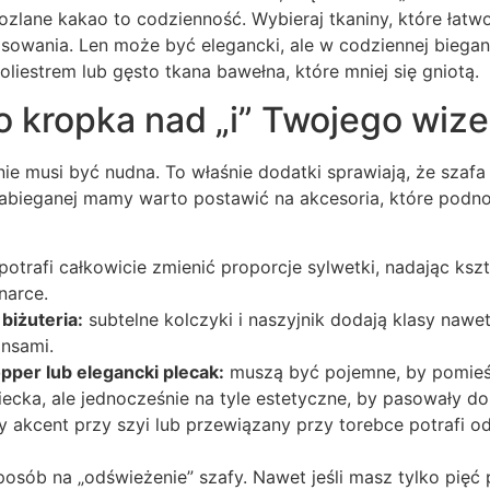
ozlane kakao to codzienność. Wybieraj tkaniny, które łatwo 
owania. Len może być elegancki, ale w codziennej bieganin
liestrem lub gęsto tkana bawełna, które mniej się gniotą.
o kropka nad „i” Twojego wiz
e musi być nudna. To właśnie dodatki sprawiają, że szafa s
 zabieganej mamy warto postawić na akcesoria, które pod
potrafi całkowicie zmienić proporcje sylwetki, nadając kszt
narce.
 biżuteria:
subtelne kolczyki i naszyjnik dodają klasy nawe
insami.
pper lub elegancki plecak:
muszą być pojemne, by pomieśc
iecka, ale jednocześnie na tyle estetyczne, by pasowały do 
 akcent przy szyi lub przewiązany przy torebce potrafi 
osób na „odświeżenie” szafy. Nawet jeśli masz tylko pięć p