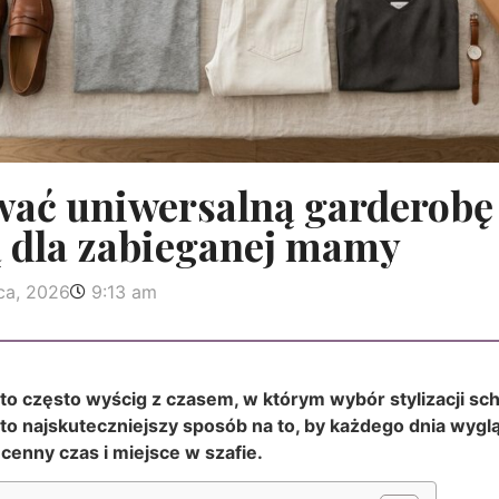
wać uniwersalną garderobę
 dla zabieganej mamy
ca, 2026
9:13 am
o często wyścig z czasem, w którym wybór stylizacji scho
o najskuteczniejszy sposób na to, by każdego dnia wygl
cenny czas i miejsce w szafie.