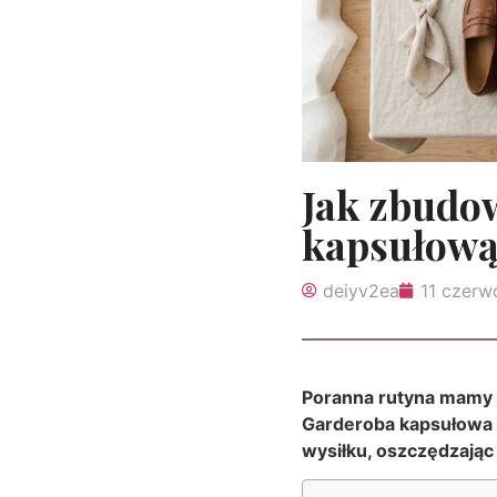
Jak zbudo
kapsułową
deiyv2ea
11 czerw
Poranna rutyna mamy t
Garderoba kapsułowa t
wysiłku, oszczędzając 