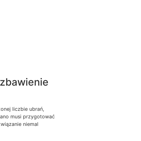
 zbawienie
onej liczbie ubrań,
a rano musi przygotować
związanie niemal