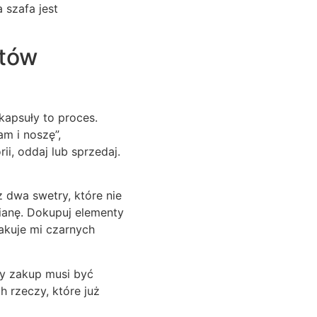
 szafa jest
utów
kapsuły to proces.
am i noszę”,
ii, oddaj lub sprzedaj.
z dwa swetry, które nie
ianę. Dokupuj elementy
rakuje mi czarnych
dy zakup musi być
h rzeczy, które już