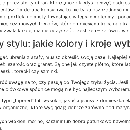
ę przez sterty ubrań, które „może kiedyś założę”, buduje
entów. Garderoba kapsułowa to nie tylko oszczędność minu
la portfela i planety. Inwestując w lepsze materiały i pon
nicą sezonowych trendów, które po miesiącu tracą na atrak
pozwala każdej mamie odzyskać przestrzeń – zarówno w sza
stylu: jakie kolory i kroje wy
ać ubrania z szafy, musisz określić swoją bazę. Najlepiej 
, beż, szarość oraz granat. Są one jak czyste płótno, które
szki, torebki czy szminki.
róć uwagę na to, czy pasują do Twojego trybu życia. Jeśl
wne ołówkowe spódnice mogą nie być najlepszym wyborem.
ypu „tapered” lub wysokiej jakości jeansy z domieszką el
y organicznej, które wyglądają dobrze zarówno pod marynar
nych włókien: merino, kaszmir lub dobra gatunkowo bawełn
i.