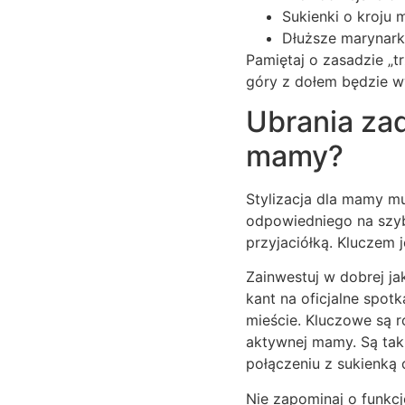
Sukienki o kroju 
Dłuższe marynarki
Pamiętaj o zasadzie „t
góry z dołem będzie w
Ubrania zad
mamy?
Stylizacja dla mamy m
odpowiedniego na szyb
przyjaciółką. Kluczem 
Zainwestuj w dobrej ja
kant na oficjalne spotk
mieście. Kluczowe są r
aktywnej mamy. Są tak
połączeniu z sukienką 
Nie zapominaj o funkc