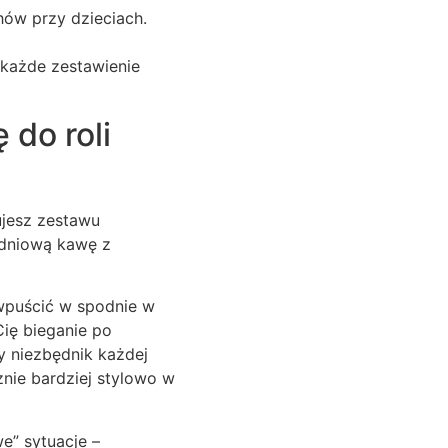
hów przy dzieciach.
 każde zestawienie
 do roli
ujesz zestawu
udniową kawę z
 wpuścić w spodnie w
Cię bieganie po
y niezbędnik każdej
nie bardziej stylowo w
e” sytuacje –