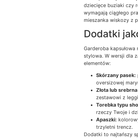
dziecięce buziaki czy r
wymagają ciągłego pras
mieszanka wiskozy z po
Dodatki jak
Garderoba kapsułowa ni
stylowa. W wersji dla
elementów:
Skórzany pasek:
oversizowej mary
Złota lub srebrna
zestawowi z legg
Torebka typu sho
rzeczy Twoje i dz
Apaszki:
kolorowy
trzyletni trencz.
Dodatki to najtańszy sp