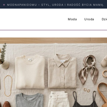
★
MODNAPANIDOMU – STYL, URODA I RADOŚĆ BYCIA MAMĄ.
Moda
Uroda
Dzi