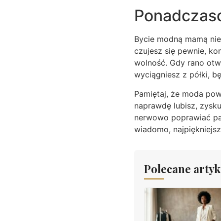
Ponadczas
Bycie modną mamą nie 
czujesz się pewnie, k
wolność. Gdy rano otwi
wyciągniesz z półki, b
Pamiętaj, że moda powi
naprawdę lubisz, zysk
nerwowo poprawiać pase
wiadomo, najpiękniejsz
Polecane artyk