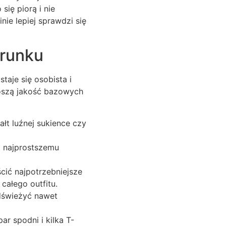
się piorą i nie
ie lepiej sprawdzi się
erunku
taje się osobista i
noszą jakość bazowych
ałt luźnej sukience czy
t najprostszemu
ić najpotrzebniejsze
całego outfitu.
odświeżyć nawet
ar spodni i kilka T-