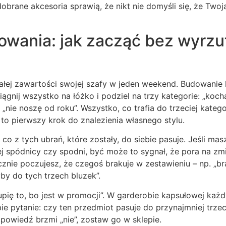
obrane akcesoria sprawią, że nikt nie domyśli się, że Twoja
owania: jak zacząć bez wyrz
ałej zawartości swojej szafy w jeden weekend. Budowanie 
ągnij wszystko na łóżko i podziel na trzy kategorie: „koch
„nie noszę od roku”. Wszystko, co trafia do trzeciej kategor
 to pierwszy krok do znalezienia własnego stylu.
 co z tych ubrań, które zostały, do siebie pasuje. Jeśli mas
j spódnicy czy spodni, być może to sygnał, że pora na zm
cznie poczujesz, że czegoś brakuje w zestawieniu – np. „b
by do tych trzech bluzek”.
upię to, bo jest w promocji”. W garderobie kapsułowej każ
ie pytanie: czy ten przedmiot pasuje do przynajmniej trzec
powiedź brzmi „nie”, zostaw go w sklepie.