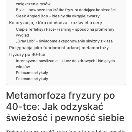
zmiękczenie rysów
Bixie – nowoczesna krótka fryzura dodająca kobiecości
Sleek Angled Bob – idealny dla okrągłej twarzy
Koloryzacja, która odmładza i rozświetla cerę
Ciepłe refleksy i Face-Framing – sposób na promienny
wygląd
„Gray Lob” – świadome eksponowanie siwizny z klasą
Pielęgnacja jako fundament udanej metamorfozy
fryzury po 40-tce
Intensywne nawilżanie – klucz do zdrowych i lśniących
włosów
Polecane artykuły
Polecane artykuły
Metamorfoza fryzury po
40-tce: Jak odzyskać
świeżość i pewność siebie
Zmiana fryzury po 40. roku życia to nie tylko kwestia