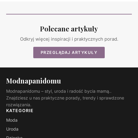
Polecane artykuły
Odkryj więcej inspiracji i praktycznych porad.
PRZEGLĄDAJ ARTYKUŁY
Modnapanidomu
Modnapanidomu – styl, uroda i radość bycia mamą..
Znajdziesz u nas praktyczne porady, trendy i sprawdzone
rozwiązania.
KATEGORIE
Moda
Uroda
Dziecko