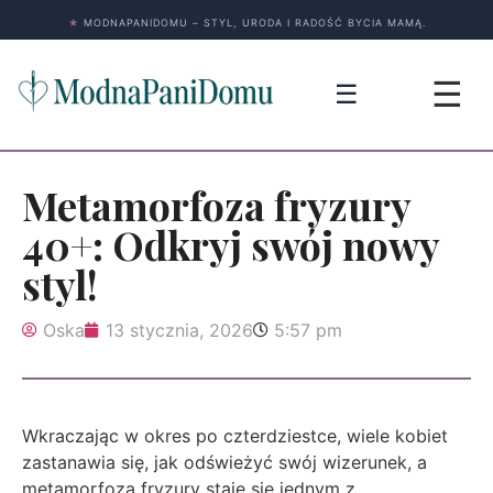
★
MODNAPANIDOMU – STYL, URODA I RADOŚĆ BYCIA MAMĄ.
☰
☰
Metamorfoza fryzury
40+: Odkryj swój nowy
styl!
Oska
13 stycznia, 2026
5:57 pm
Wkraczając w okres po czterdziestce, wiele kobiet
zastanawia się, jak odświeżyć swój wizerunek, a
metamorfoza fryzury staje się jednym z