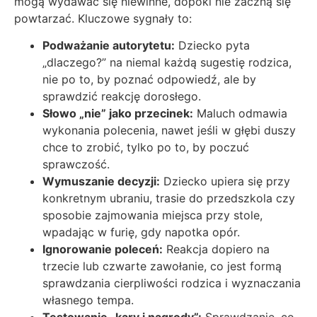
mogą wydawać się niewinne, dopóki nie zaczną się
powtarzać. Kluczowe sygnały to:
Podważanie autorytetu:
Dziecko pyta
„dlaczego?” na niemal każdą sugestię rodzica,
nie po to, by poznać odpowiedź, ale by
sprawdzić reakcję dorosłego.
Słowo „nie” jako przecinek:
Maluch odmawia
wykonania polecenia, nawet jeśli w głębi duszy
chce to zrobić, tylko po to, by poczuć
sprawczość.
Wymuszanie decyzji:
Dziecko upiera się przy
konkretnym ubraniu, trasie do przedszkola czy
sposobie zajmowania miejsca przy stole,
wpadając w furię, gdy napotka opór.
Ignorowanie poleceń:
Reakcja dopiero na
trzecie lub czwarte zawołanie, co jest formą
sprawdzania cierpliwości rodzica i wyznaczania
własnego tempa.