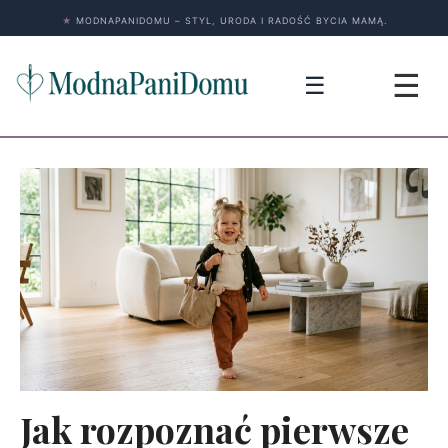
★
MODNAPANIDOMU – STYL, URODA I RADOŚĆ BYCIA MAMĄ.
☰
☰
Jak rozpoznać pierwsze