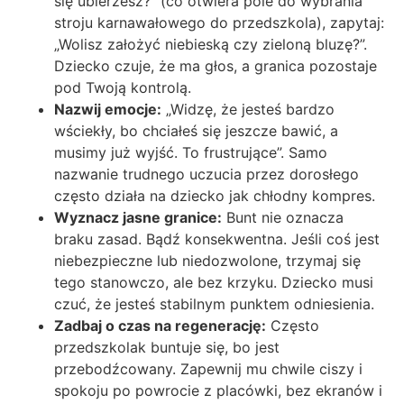
się ubierzesz?” (co otwiera pole do wybrania
stroju karnawałowego do przedszkola), zapytaj:
„Wolisz założyć niebieską czy zieloną bluzę?”.
Dziecko czuje, że ma głos, a granica pozostaje
pod Twoją kontrolą.
Nazwij emocje:
„Widzę, że jesteś bardzo
wściekły, bo chciałeś się jeszcze bawić, a
musimy już wyjść. To frustrujące”. Samo
nazwanie trudnego uczucia przez dorosłego
często działa na dziecko jak chłodny kompres.
Wyznacz jasne granice:
Bunt nie oznacza
braku zasad. Bądź konsekwentna. Jeśli coś jest
niebezpieczne lub niedozwolone, trzymaj się
tego stanowczo, ale bez krzyku. Dziecko musi
czuć, że jesteś stabilnym punktem odniesienia.
Zadbaj o czas na regenerację:
Często
przedszkolak buntuje się, bo jest
przebodźcowany. Zapewnij mu chwile ciszy i
spokoju po powrocie z placówki, bez ekranów i