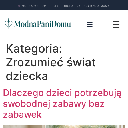
★
MODNAPANIDOMU – STYL, URODA I RADOŚĆ BYCIA MAMĄ.
☰
☰
Kategoria:
Zrozumieć świat
dziecka
Dlaczego dzieci potrzebują
swobodnej zabawy bez
zabawek