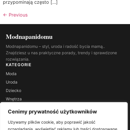
przypominają często […]
←
Previous
Modnapanidomu
Modnapanidomu – styl, uroda i radość bycia mamą..
Znajdziesz u nas praktyczne porady, trendy i sprawdzone
rozwiązania.
KATEGORIE
Moda
Uroda
Dziecko
Wnętrza
Rodzicielstwo
Cenimy prywatność użytkowników
Inspiracje
Używamy plików cookie, aby poprawić jakość
INFORMACJE
przeglądania, wyświetlać reklamy lub treści dostosowane