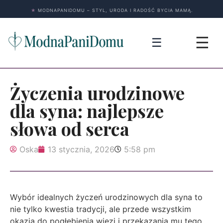
★
MODNAPANIDOMU – STYL, URODA I RADOŚĆ BYCIA MAMĄ.
☰
☰
Życzenia urodzinowe
dla syna: najlepsze
słowa od serca
Oska
13 stycznia, 2026
5:58 pm
Wybór idealnych życzeń urodzinowych dla syna to
nie tylko kwestia tradycji, ale przede wszystkim
okazja do pogłębienia więzi i przekazania mu tego,