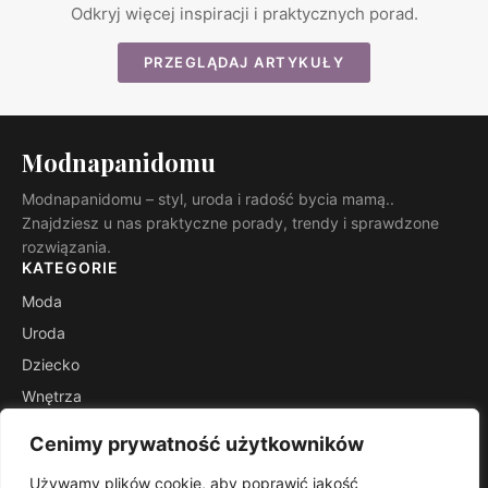
Odkryj więcej inspiracji i praktycznych porad.
PRZEGLĄDAJ ARTYKUŁY
Modnapanidomu
Modnapanidomu – styl, uroda i radość bycia mamą..
Znajdziesz u nas praktyczne porady, trendy i sprawdzone
rozwiązania.
KATEGORIE
Moda
Uroda
Dziecko
Wnętrza
Rodzicielstwo
Cenimy prywatność użytkowników
Inspiracje
Używamy plików cookie, aby poprawić jakość
INFORMACJE