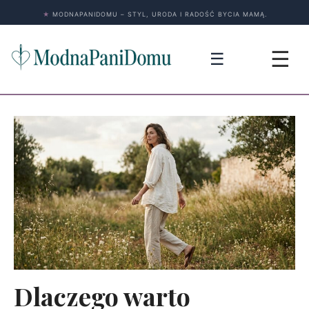
★
MODNAPANIDOMU – STYL, URODA I RADOŚĆ BYCIA MAMĄ.
☰
☰
Dlaczego warto