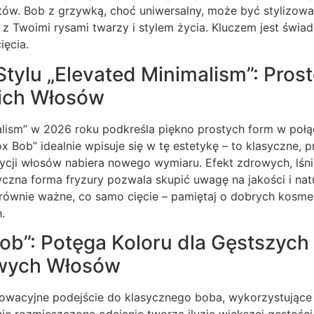
utów. Bob z grzywką, choć uniwersalny, może być stylizow
 z Twoimi rysami twarzy i stylem życia. Kluczem jest świ
ięcia.
tylu „Elevated Minimalism”: Prost
ich Włosów
alism” w 2026 roku podkreśla piękno prostych form w połą
ox Bob” idealnie wpisuje się w tę estetykę – to klasyczne, p
ycji włosów nabiera nowego wymiaru. Efekt zdrowych, lśni
yczna forma fryzury pozwala skupić uwagę na jakości i nat
 równie ważne, co samo cięcie – pamiętaj o dobrych kosme
.
ob”: Potęga Koloru dla Gęstszych i
wych Włosów
nowacyjne podejście do klasycznego boba, wykorzystując
nie rozmieszczone odcienie tworzą iluzję większej gęstości