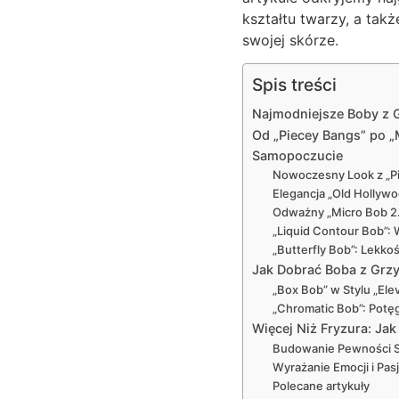
kształtu twarzy, a tak
swojej skórze.
Spis treści
Najmodniejsze Boby z G
Od „Piecey Bangs” po „
Samopoczucie
Nowoczesny Look z „Pi
Elegancja „Old Holly
Odważny „Micro Bob 2.
„Liquid Contour Bob”: 
„Butterfly Bob”: Lekko
Jak Dobrać Boba z Grzy
„Box Bob” w Stylu „Ele
„Chromatic Bob”: Potę
Więcej Niż Fryzura: Ja
Budowanie Pewności S
Wyrażanie Emocji i Pas
Polecane artykuły