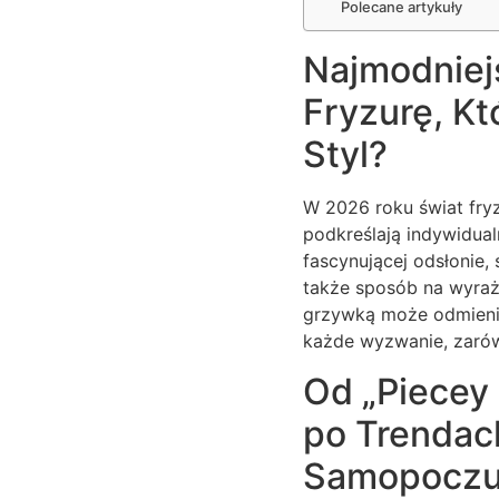
Polecane artykuły
Najmodniej
Fryzurę, Kt
Styl?
W 2026 roku świat fryz
podkreślają indywidual
fascynującej odsłonie, 
także sposób na wyraż
grzywką może odmienić
każde wyzwanie, zarów
Od „Piecey 
po Trendac
Samopoczu