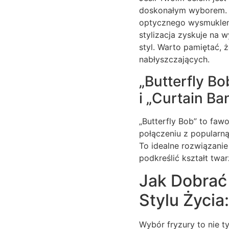
doskonałym wyborem. S
optycznego wysmuklenia
stylizacja zyskuje na 
styl. Warto pamiętać, 
nabłyszczających.
„Butterfly B
i „Curtain Ba
„Butterfly Bob” to faw
połączeniu z popularną
To idealne rozwiązanie 
podkreślić kształt tw
Jak Dobrać
Stylu Życi
Wybór fryzury to nie 