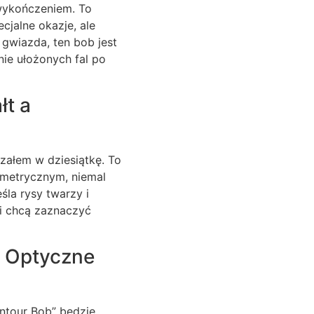
 wykończeniem. To
cjalne okazje, ale
 gwiazda, ten bob jest
nie ułożonych fal po
łt a
załem w dziesiątkę. To
eometrycznym, niemal
śla rysy twarzy i
 i chcą zaznaczyć
i Optyczne
ontour Bob” będzie