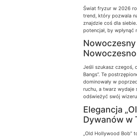
Świat fryzur w 2026 ro
trend, który pozwala 
znajdzie coś dla sieb
potencjał, by wpłynąć 
Nowoczesny L
Nowoczesnoś
Jeśli szukasz czegoś, 
Bangs”. Te postrzępione
dominowały w poprzedni
ruchu, a twarz wydaje 
odświeżyć swój wizeru
Elegancja „O
Dywanów w 
„Old Hollywood Bob” to 