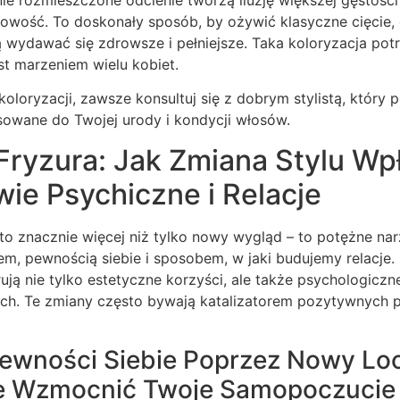
owość. To doskonały sposób, by ożywić klasyczne cięcie, 
 wydawać się zdrowsze i pełniejsze. Taka koloryzacja potr
est marzeniem wielu kobiet.
oloryzacji, zawsze konsultuj się z dobrym stylistą, który
sowane do Twojej urody i kondycji włosów.
Fryzura: Jak Zmiana Stylu Wp
ie Psychiczne i Relacje
to znacznie więcej niż tylko nowy wygląd – to potężne na
, pewnością siebie i sposobem, w jaki budujemy relacje
ją nie tylko estetyczne korzyści, ale także psychologicz
ch. Te zmiany często bywają katalizatorem pozytywnych 
ewności Siebie Poprzez Nowy Loo
e Wzmocnić Twoje Samopoczucie