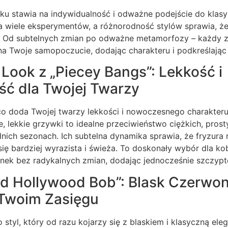
ku stawia na indywidualność i odważne podejście do klasy
na wiele eksperymentów, a różnorodność stylów sprawia, ż
ie. Od subtelnych zmian po odważne metamorfozy – każdy 
na Twoje samopoczucie, dodając charakteru i podkreślając
ook z „Piecey Bangs”: Lekkość i
ć dla Twojej Twarzy
co doda Twojej twarzy lekkości i nowoczesnego charakteru
, lekkie grzywki to idealne przeciwieństwo ciężkich, prost
ch sezonach. Ich subtelna dynamika sprawia, że fryzura n
się bardziej wyrazista i świeża. To doskonały wybór dla kob
nek bez radykalnych zmian, dodając jednocześnie szczyptę
ld Hollywood Bob”: Blask Czerwo
Twoim Zasięgu
styl, który od razu kojarzy się z blaskiem i klasyczną ele