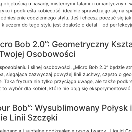
żą objętością u nasady, misternymi falami i romantycznym
zyku i podkreśla kobiecość, idealnie sprawdzając się na spe
odniesienie codziennego stylu. Jeśli chcesz poczuć się jak
e kluczem do tego stylu jest dbałość o detal – od perfekcyj
ro Bob 2.0”: Geometryczny Kszta
 Twojej Osobowości
osobieniu i silnej osobowości, „Micro Bob 2.0” będzie str
ba, sięgająca zazwyczaj powyżej linii żuchwy, często o g
. Taka fryzura nie tylko przyciąga uwagę, ale także podkre
t to wybór dla kobiet, które nie boją się eksperymentować
our Bob”: Wysublimowany Połysk 
e Linii Szczęki
 elegancja i subtelne podkreślenie rysów twarzy, „Liquid C