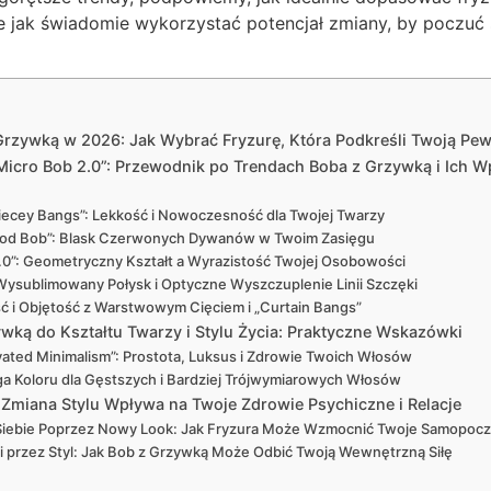
że jak świadomie wykorzystać potencjał zmiany, by poczuć s
rzywką w 2026: Jak Wybrać Fryzurę, Która Podkreśli Twoją Pewn
Micro Bob 2.0”: Przewodnik po Trendach Boba z Grzywką i Ich W
ecey Bangs”: Lekkość i Nowoczesność dla Twojej Twarzy
wood Bob”: Blask Czerwonych Dywanów w Twoim Zasięgu
0”: Geometryczny Kształt a Wyrazistość Twojej Osobowości
Wysublimowany Połysk i Optyczne Wyszczuplenie Linii Szczęki
ść i Objętość z Warstwowym Cięciem i „Curtain Bangs”
wką do Kształtu Twarzy i Stylu Życia: Praktyczne Wskazówki
vated Minimalism”: Prostota, Luksus i Zdrowie Twoich Włosów
ga Koloru dla Gęstszych i Bardziej Trójwymiarowych Włosów
k Zmiana Stylu Wpływa na Twoje Zdrowie Psychiczne i Relacje
iebie Poprzez Nowy Look: Jak Fryzura Może Wzmocnić Twoje Samopocz
ji przez Styl: Jak Bob z Grzywką Może Odbić Twoją Wewnętrzną Siłę