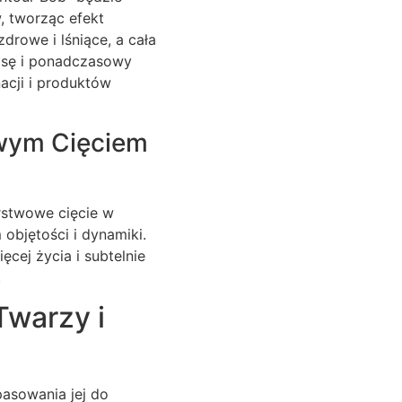
, tworząc efekt
drowe i lśniące, a cała
lasę i ponadczasowy
acji i produktów
owym Cięciem
arstwowe cięcie w
objętości i dynamiki.
ęcej życia i subtelnie
.
Twarzy i
pasowania jej do