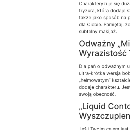
Charakteryzuje się du
fryzura, która dodaje s
także jako sposób na p
dla Ciebie. Pamiętaj, ż
subtelny makijaż.
Odważny „Mic
Wyrazistość
Dla pań o odważnym usp
ultra-krótka wersja bo
„hełmowatym” kształcie
dodaje charakteru. Jes
swoją obecność.
„Liquid Cont
Wyszczupleni
Jeśli Twoim celem jest