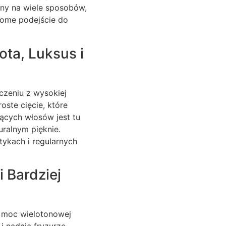
any na wiele sposobów,
adome podejście do
ota, Luksus i
czeniu z wysokiej
roste cięcie, które
ących włosów jest tu
uralnym pięknie.
tykach i regularnych
 Bardziej
e moc wielotonowej
 i nadają fryzurze