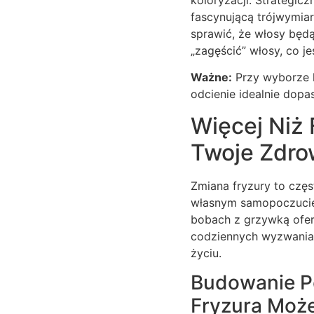
fascynującą trójwymiar
sprawić, że włosy będą
„zagęścić” włosy, co j
Ważne:
Przy wyborze k
odcienie idealnie dopa
Więcej Niż 
Twoje Zdrow
Zmiana fryzury to częs
własnym samopoczuciem
bobach z grzywką oferu
codziennych wyzwania
życiu.
Budowanie P
Fryzura Moż