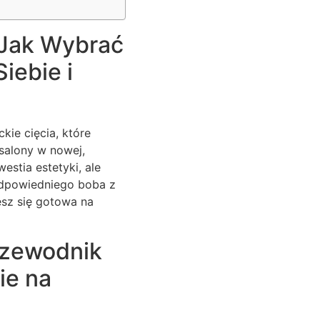
 Jak Wybrać
iebie i
kie cięcia, które
salony w nowej,
estia estetyki, ale
odpowiedniego boba z
esz się gotowa na
rzewodnik
ie na