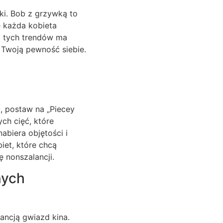
ki. Bob z grzywką to
e każda kobieta
z tych trendów ma
 Twoją pewność siebie.
, postaw na „Piecey
ych cięć, które
abiera objętości i
iet, które chcą
 nonszalancji.
nych
gancją gwiazd kina.