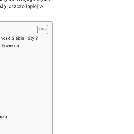
ię jeszcze lepiej w
ość Siebie i Styl?
pływie na
ucie