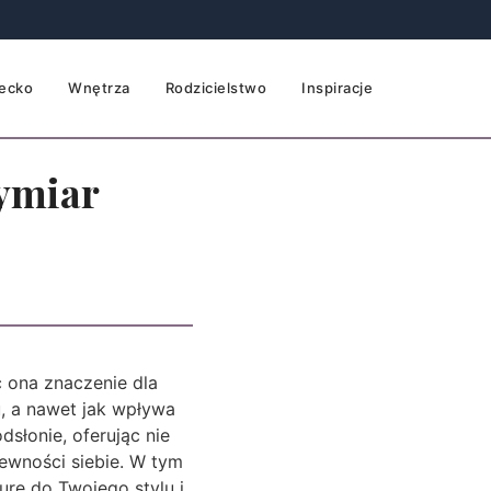
ecko
Wnętrza
Rodzicielstwo
Inspiracje
ymiar
ć ona znaczenie dla
, a nawet jak wpływa
słonie, oferując nie
ewności siebie. W tym
urę do Twojego stylu i