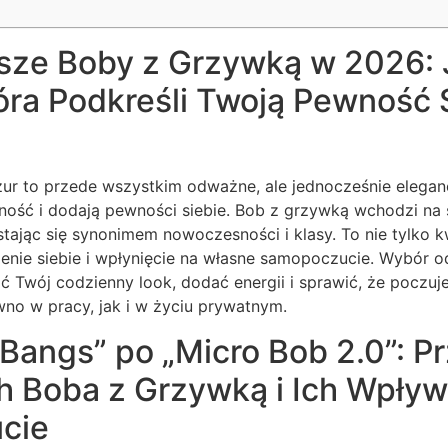
sze Boby z Grzywką w 2026:
óra Podkreśli Twoją Pewność S
ur to przede wszystkim odważne, ale jednocześnie eleganc
ność i dodają pewności siebie. Bob z grzywką wchodzi na 
stając się synonimem nowoczesności i klasy. To nie tylko kw
enie siebie i wpłynięcie na własne samopoczucie. Wybór 
 Twój codzienny look, dodać energii i sprawić, że poczuj
no w pracy, jak i w życiu prywatnym.
Bangs” po „Micro Bob 2.0”: P
h Boba z Grzywką i Ich Wpływ
cie