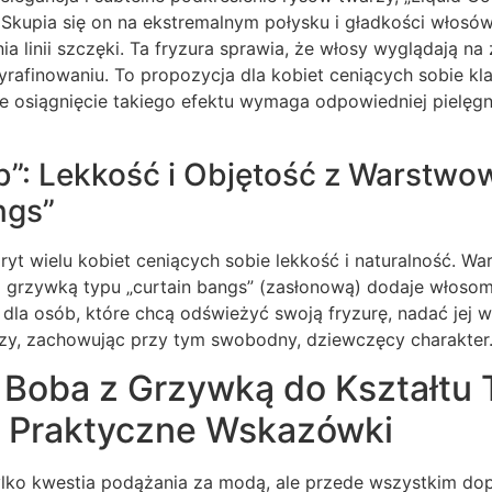
kupia się on na ekstremalnym połysku i gładkości włosów
 linii szczęki. Ta fryzura sprawia, że włosy wyglądają na z
wyrafinowaniu. To propozycja dla kobiet ceniących sobie k
że osiągnięcie takiego efektu wymaga odpowiedniej pielęgn
ob”: Lekkość i Objętość z Warstw
ngs”
oryt wielu kobiet ceniących sobie lekkość i naturalność. W
 grzywką typu „curtain bangs” (zasłonową) dodaje włosom 
dla osób, które chcą odświeżyć swoją fryzurę, nadać jej wi
arzy, zachowując przy tym swobodny, dziewczęcy charakter
 Boba z Grzywką do Kształtu 
a: Praktyczne Wskazówki
tylko kwestia podążania za modą, ale przede wszystkim do