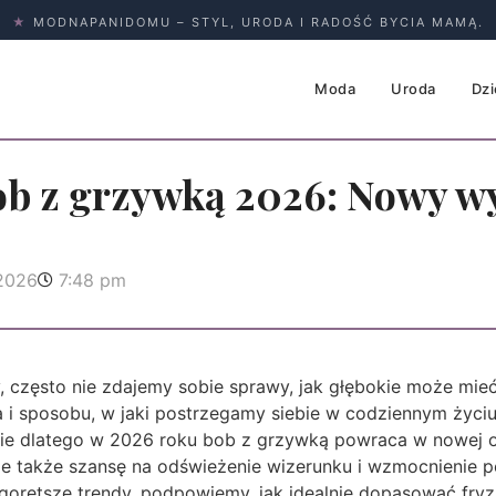
★
MODNAPANIDOMU – STYL, URODA I RADOŚĆ BYCIA MAMĄ.
Moda
Uroda
Dzi
ob z grzywką 2026: Nowy w
 2026
7:48 pm
, często nie zdajemy sobie sprawy, jak głębokie może mie
i sposobu, w jaki postrzegamy siebie w codziennym życiu
nie dlatego w 2026 roku bob z grzywką powraca w nowej od
le także szansę na odświeżenie wizerunku i wzmocnienie p
gorętsze trendy, podpowiemy, jak idealnie dopasować fryz