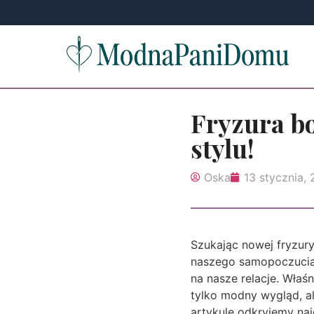
Fryzura b
stylu!
Oska
13 stycznia,
Szukając nowej fryzury
naszego samopoczucia 
na nasze relacje. Właś
tylko modny wygląd, a
artykule odkryjemy naj