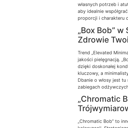
własnych potrzeb i at
aby idealnie współgrać
proporcji i charakteru c
„Box Bob” w S
Zdrowie Two
Trend „Elevated Minim
jakości pielęgnacją. „B
dzięki doskonałej kond
kluczowy, a minimalist
Dbanie o włosy jest tu
zabiegach odżywczych
„Chromatic B
Trójwymiaro
„Chromatic Bob” to in
koloryzacji. Strategicz